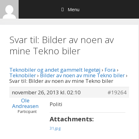
Hop
Menu
til
indhold
Svar til: Bilder av noen av
mine Tekno biler
Teknobiler og andet gammelt legetøj
›
Fora
›
Teknobiler
›
Bilder av noen av mine Tekno biler
›
Svar til: Bilder av noen av mine Tekno biler
november 26, 2013 kl. 02:10
#19264
Ole
Politi
Andreasen
Participant
Attachments:
31.jpg