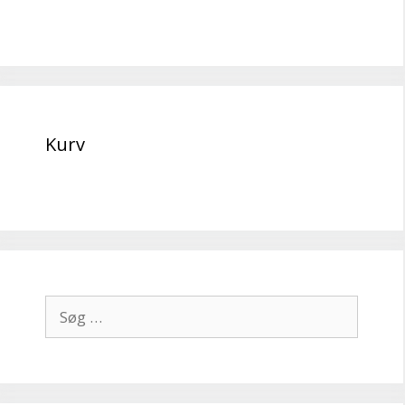
Kurv
Søg
efter: