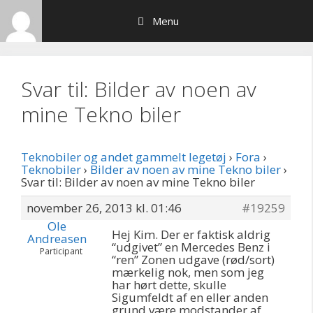
Hop
Menu
til
indhold
Svar til: Bilder av noen av
mine Tekno biler
Teknobiler og andet gammelt legetøj
›
Fora
›
Teknobiler
›
Bilder av noen av mine Tekno biler
›
Svar til: Bilder av noen av mine Tekno biler
november 26, 2013 kl. 01:46
#19259
Ole
Hej Kim. Der er faktisk aldrig
Andreasen
“udgivet” en Mercedes Benz i
Participant
“ren” Zonen udgave (rød/sort)
mærkelig nok, men som jeg
har hørt dette, skulle
Sigumfeldt af en eller anden
grund være modstander af