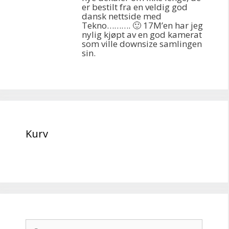
er bestilt fra en veldig god
dansk nettside med
Tekno………. 🙂 17M’en har jeg
nylig kjøpt av en god kamerat
som ville downsize samlingen
sin.
Kurv
Søg