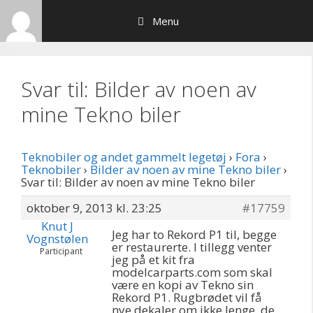
Hop
Menu
til
indhold
Svar til: Bilder av noen av
mine Tekno biler
Teknobiler og andet gammelt legetøj
›
Fora
›
Teknobiler
›
Bilder av noen av mine Tekno biler
›
Svar til: Bilder av noen av mine Tekno biler
oktober 9, 2013 kl. 23:25
#17759
Knut J
Jeg har to Rekord P1 til, begge
Vognstølen
er restaurerte. I tillegg venter
Participant
jeg på et kit fra
modelcarparts.com som skal
være en kopi av Tekno sin
Rekord P1. Rugbrødet vil få
nye dekaler om ikke lenge, de