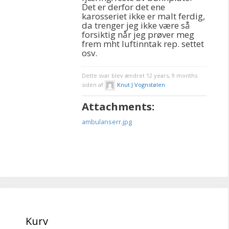
Det er derfor det ene
karosseriet ikke er malt ferdig,
da trenger jeg ikke være så
forsiktig når jeg prøver meg
frem mht luftinntak rep. settet
osv.
Dette svar blev ændret 12 years, 9 months
siden af
Knut J Vognstølen
.
Attachments:
ambulanserr.jpg
Kurv