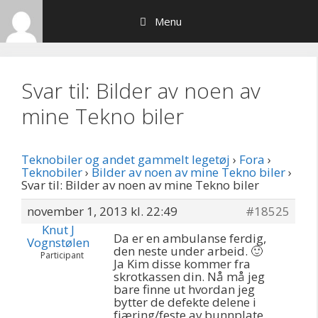
Hop
Menu
til
indhold
Svar til: Bilder av noen av
mine Tekno biler
Teknobiler og andet gammelt legetøj
›
Fora
›
Teknobiler
›
Bilder av noen av mine Tekno biler
›
Svar til: Bilder av noen av mine Tekno biler
november 1, 2013 kl. 22:49
#18525
Knut J
Da er en ambulanse ferdig,
Vognstølen
den neste under arbeid. 🙂
Participant
Ja Kim disse kommer fra
skrotkassen din. Nå må jeg
bare finne ut hvordan jeg
bytter de defekte delene i
fjæring/feste av bunnplate.