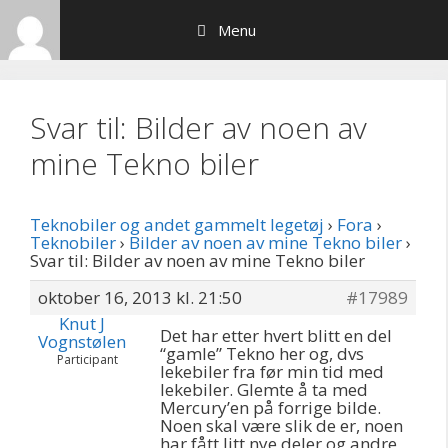
Hop
Menu
til
indhold
Svar til: Bilder av noen av
mine Tekno biler
Teknobiler og andet gammelt legetøj
›
Fora
›
Teknobiler
›
Bilder av noen av mine Tekno biler
›
Svar til: Bilder av noen av mine Tekno biler
oktober 16, 2013 kl. 21:50
#17989
Knut J
Det har etter hvert blitt en del
Vognstølen
“gamle” Tekno her og, dvs
Participant
lekebiler fra før min tid med
lekebiler. Glemte å ta med
Mercury’en på forrige bilde.
Noen skal være slik de er, noen
har fått litt nye deler og andre