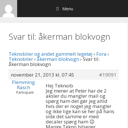
Hop
Menu
til
indhold
Svar til: åkerman blokvogn
Teknobiler og andet gammelt legetøj
›
Fora
›
Teknobiler
›
åkerman blokvogn
›
Svar til:
åkerman blokvogn
november 21, 2013 kl. 07:45
#19091
Flemming
Hej Teknoib
Rasch
Jeg mener at Peter har de 2
Participant
aksler du mangler mail og
spørg ham det gør jeg altid
hvis der er noget jeg mangler
og ikke lige kan se her på hans
side det samme er med
decaler spørg ham 😉
Mange Tekno hilsener