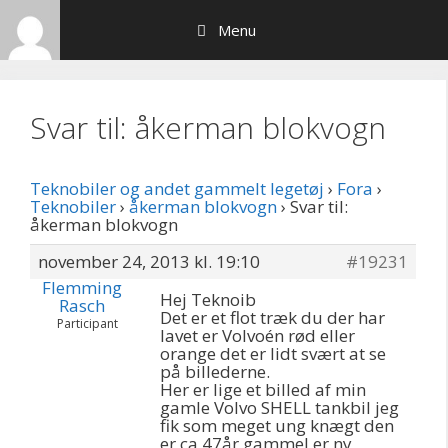
Hop
Menu
til
indhold
Svar til: åkerman blokvogn
Teknobiler og andet gammelt legetøj
›
Fora
›
Teknobiler
›
åkerman blokvogn
›
Svar til:
åkerman blokvogn
november 24, 2013 kl. 19:10
#19231
Flemming
Hej Teknoib
Rasch
Det er et flot træk du der har
Participant
lavet er Volvoén rød eller
orange det er lidt svært at se
på billederne.
Her er lige et billed af min
gamle Volvo SHELL tankbil jeg
fik som meget ung knægt den
er ca 47år gammel er ny