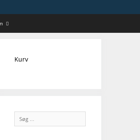
um
Kurv
Søg
efter: