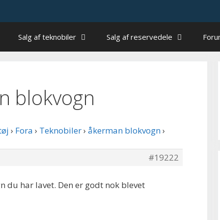
Salg af teknobiler
Salg af reservedele
For
an blokvogn
tøj
›
Fora
›
Teknobiler
›
åkerman blokvogn
›
#19222
n du har lavet. Den er godt nok blevet