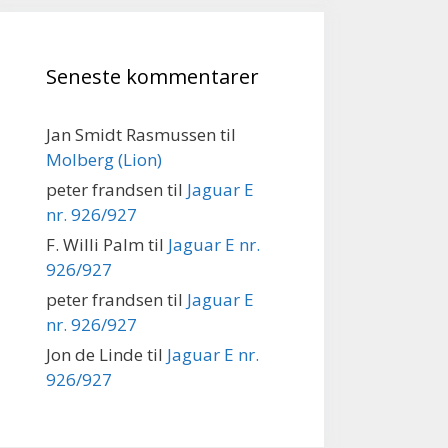
Seneste kommentarer
Jan Smidt Rasmussen
til
Molberg (Lion)
peter frandsen
til
Jaguar E
nr. 926/927
F. Willi Palm
til
Jaguar E nr.
926/927
peter frandsen
til
Jaguar E
nr. 926/927
Jon de Linde
til
Jaguar E nr.
926/927