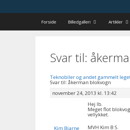
Hop
til
indhold
Forside
Billedgalleri
Artikler
Svar til: åkerm
Teknobiler og andet gammelt lege
Svar til: åkerman blokvogn
november 24, 2013 kl. 13:42
Hej Ib.
Meget flot blokvog
vellykket.
MVH Kim B S.
Kim Bjarne