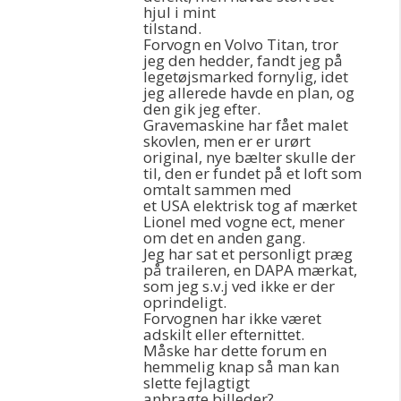
hjul i mint
tilstand.
Forvogn en Volvo Titan, tror
jeg den hedder, fandt jeg på
legetøjsmarked fornylig, idet
jeg allerede havde en plan, og
den gik jeg efter.
Gravemaskine har fået malet
skovlen, men er er urørt
original, nye bælter skulle der
til, den er fundet på et loft som
omtalt sammen med
et USA elektrisk tog af mærket
Lionel med vogne ect, mener
om det en anden gang.
Jeg har sat et personligt præg
på traileren, en DAPA mærkat,
som jeg s.v.j ved ikke er der
oprindeligt.
Forvognen har ikke været
adskilt eller efternittet.
Måske har dette forum en
hemmelig knap så man kan
slette fejlagtigt
anbragte billeder?