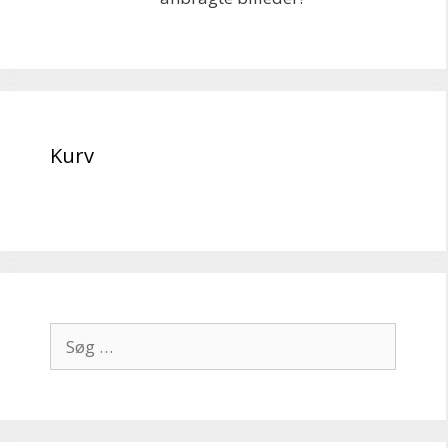
Kurv
Søg
efter: