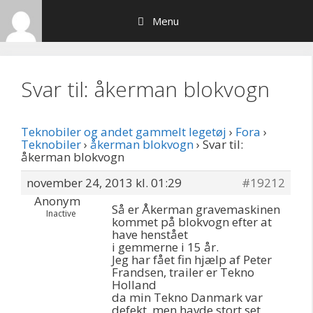
Hop
Menu
til
indhold
Svar til: åkerman blokvogn
Teknobiler og andet gammelt legetøj
›
Fora
›
Teknobiler
›
åkerman blokvogn
›
Svar til:
åkerman blokvogn
november 24, 2013 kl. 01:29
#19212
Anonym
Så er Åkerman gravemaskinen
Inactive
kommet på blokvogn efter at
have henstået
i gemmerne i 15 år.
Jeg har fået fin hjælp af Peter
Frandsen, trailer er Tekno
Holland
da min Tekno Danmark var
defekt, men havde stort set