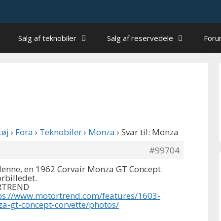
Salg af teknobiler
Salg af reservedele
For
tøj
›
Fora
›
Teknobiler
›
Monza
›
Svar til: Monza
#99704
denne, en 1962 Corvair Monza GT Concept
orbilledet.
ORTREND
ps://www.motortrend.com/features/1603-
a-gt-concept-corvette/photos/