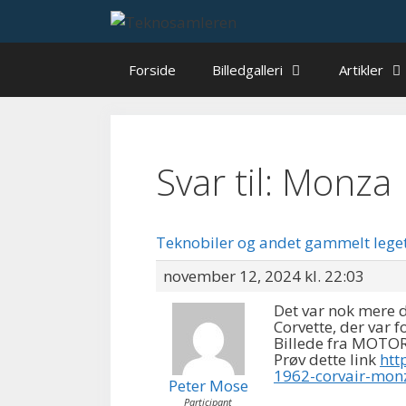
Hop
til
indhold
Forside
Billedgalleri
Artikler
Svar til: Monza
Teknobiler og andet gammelt lege
november 12, 2024 kl. 22:03
Det var nok mere 
Corvette, der var f
Billede fra MOT
Prøv dette link
htt
1962-corvair-monz
Peter Mose
Participant