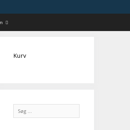
um
Kurv
Søg
efter: