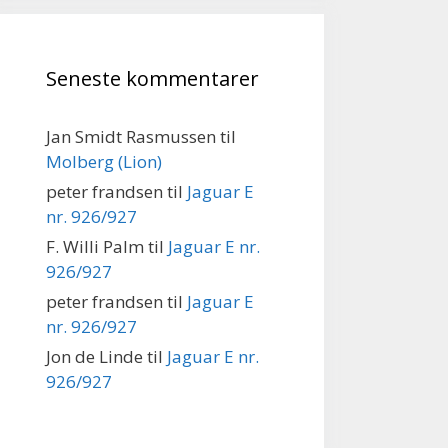
Seneste kommentarer
Jan Smidt Rasmussen
til
Molberg (Lion)
peter frandsen
til
Jaguar E
nr. 926/927
F. Willi Palm
til
Jaguar E nr.
926/927
peter frandsen
til
Jaguar E
nr. 926/927
Jon de Linde
til
Jaguar E nr.
926/927