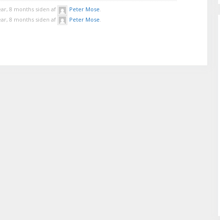
ear, 8 months siden af
Peter Mose
.
ear, 8 months siden af
Peter Mose
.