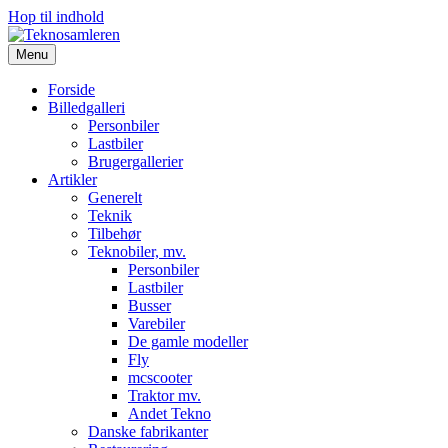
Hop til indhold
Menu
Forside
Billedgalleri
Personbiler
Lastbiler
Brugergallerier
Artikler
Generelt
Teknik
Tilbehør
Teknobiler, mv.
Personbiler
Lastbiler
Busser
Varebiler
De gamle modeller
Fly
mcscooter
Traktor mv.
Andet Tekno
Danske fabrikanter