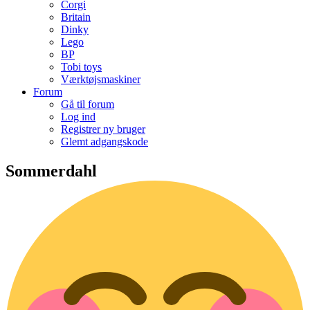
Corgi
Britain
Dinky
Lego
BP
Tobi toys
Værktøjsmaskiner
Forum
Gå til forum
Log ind
Registrer ny bruger
Glemt adgangskode
Sommerdahl