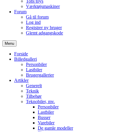
Tobi toys
Værktøjsmaskiner
Forum
Gå til forum
Log ind
Registrer ny bruger
Glemt adgangskode
Menu
Forside
Billedgalleri
Personbiler
Lastbiler
Brugergallerier
Artikler
Generelt
Teknik
Tilbehør
Teknobiler, mv.
Personbiler
Lastbiler
Busser
Varebiler
De gamle modeller