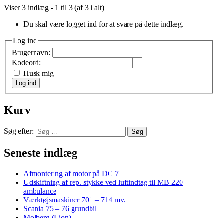
Viser 3 indlæg - 1 til 3 (af 3 i alt)
Du skal være logget ind for at svare på dette indlæg.
Log ind
Brugernavn:
Kodeord:
Husk mig
Log ind
Kurv
Søg efter:
Seneste indlæg
Afmontering af motor på DC 7
Udskiftning af rep. stykke ved luftindtag til MB 220
ambulance
Værktøjsmaskiner 701 – 714 mv.
Scania 75 – 76 grundbil
Molberg (Lion)