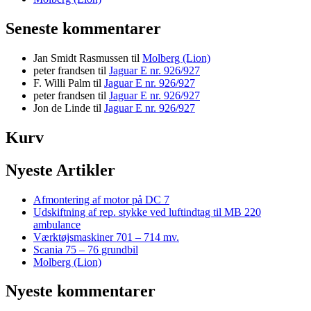
Seneste kommentarer
Jan Smidt Rasmussen
til
Molberg (Lion)
peter frandsen
til
Jaguar E nr. 926/927
F. Willi Palm
til
Jaguar E nr. 926/927
peter frandsen
til
Jaguar E nr. 926/927
Jon de Linde
til
Jaguar E nr. 926/927
Kurv
Nyeste Artikler
Afmontering af motor på DC 7
Udskiftning af rep. stykke ved luftindtag til MB 220
ambulance
Værktøjsmaskiner 701 – 714 mv.
Scania 75 – 76 grundbil
Molberg (Lion)
Nyeste kommentarer