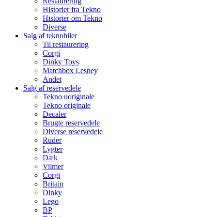
Restaurering
Historier fra Tekno
Historier om Tekno
Diverse
Salg af teknobiler
Til restaurering
Corgi
Dinky Toys
Matchbox Lesney
Andet
Salg af reservedele
Tekno uoriginale
Tekno originale
Decaler
Brugte reservedele
Diverse reservedele
Ruder
Lygter
Dæk
Vilmer
Corgi
Britain
Dinky
Lego
BP