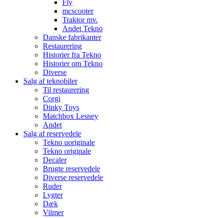
Fly
mcscooter
Traktor mv.
Andet Tekno
Danske fabrikanter
Restaurering
Historier fra Tekno
Historier om Tekno
Diverse
Salg af teknobiler
Til restaurering
Corgi
Dinky Toys
Matchbox Lesney
Andet
Salg af reservedele
Tekno uoriginale
Tekno originale
Decaler
Brugte reservedele
Diverse reservedele
Ruder
Lygter
Dæk
Vilmer