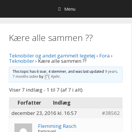
Hop
Menu
til
indhold
Kære alle sammen ??
Teknobiler og andet gammelt legetøj
›
Fora
›
Teknobiler
›
Kære alle sammen ??
This topic has 6 svar, 4 stemmer, and was last updated
9 years,
7 months siden
by
Kjehr
.
Viser 7 indlæg - 1 til 7 (af 7 i alt)
Forfatter
Indlæg
december 23, 2016 kl. 16:57
#38562
Flemming Rasch
Participant