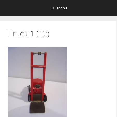
Hop
Menu
til
indhold
Truck 1 (12)