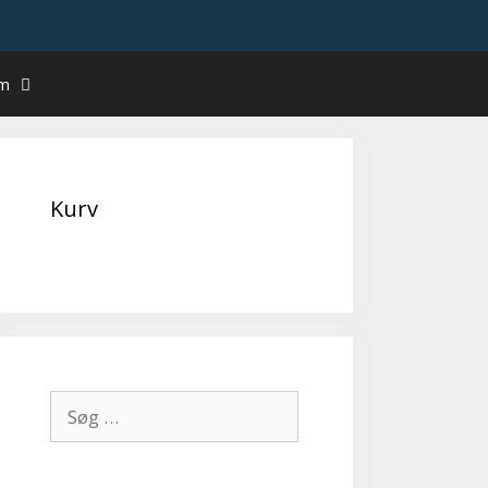
um
Kurv
Søg
efter: