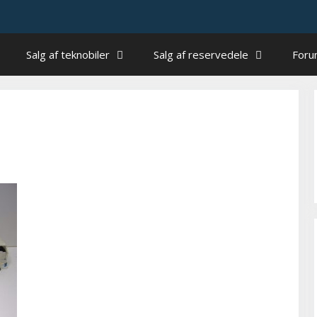
Salg af teknobiler
Salg af reservedele
For