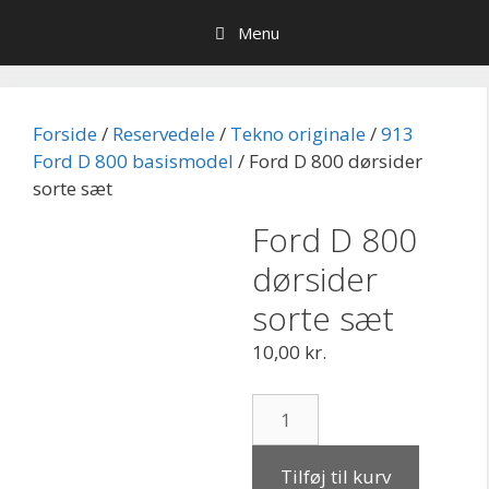
Hop
Menu
til
indhold
Forside
/
Reservedele
/
Tekno originale
/
913
Ford D 800 basismodel
/ Ford D 800 dørsider
sorte sæt
Ford D 800
dørsider
sorte sæt
10,00
kr.
Ford
D
800
Tilføj til kurv
dørsider