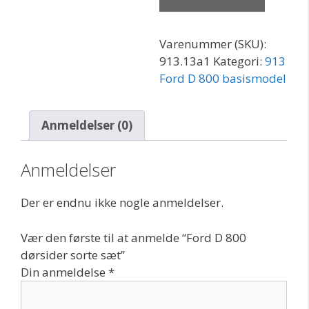
sorte
sæt
Varenummer (SKU):
antal
913.13a1
Kategori:
913
Ford D 800 basismodel
Anmeldelser (0)
Anmeldelser
Der er endnu ikke nogle anmeldelser.
Vær den første til at anmelde “Ford D 800
dørsider sorte sæt”
Din anmeldelse
*