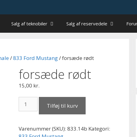
Salg af teknobiler
Salg af reservedele
For
nale
/
833 Ford Mustang
/ forsæde rødt
forsæde rødt
15,00
kr.
forsæde
Tilføj til kurv
rødt
antal
Varenummer (SKU):
833.14b
Kategori:
833 Ford Mustang