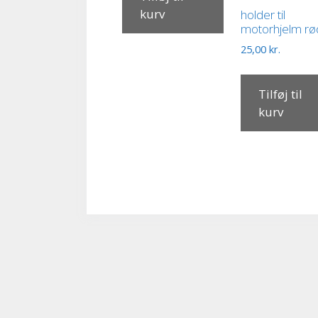
kurv
holder til
motorhjelm rø
25,00
kr.
Tilføj til
kurv