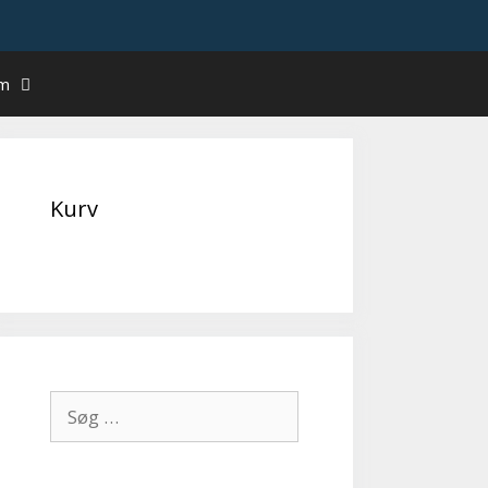
um
Kurv
Søg
efter: