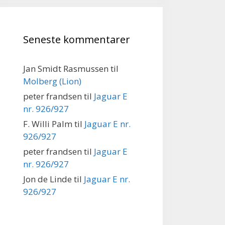
Seneste kommentarer
Jan Smidt Rasmussen
til
Molberg (Lion)
peter frandsen
til
Jaguar E
nr. 926/927
F. Willi Palm
til
Jaguar E nr.
926/927
peter frandsen
til
Jaguar E
nr. 926/927
Jon de Linde
til
Jaguar E nr.
926/927