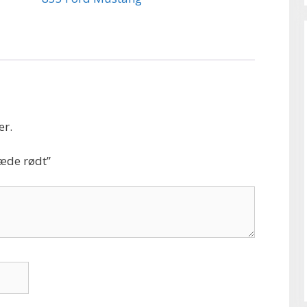
er.
sæde rødt”