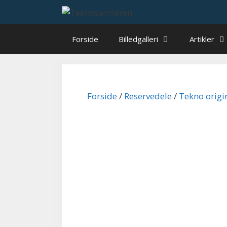
Hop
til
indhold
Forside
Billedgalleri
Artikler
Forside
/
Reservedele
/
Tekno origi