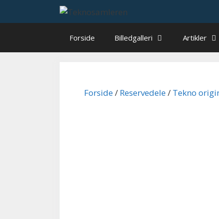
Hop
til
indhold
Forside
Billedgalleri
Artikler
Forside
/
Reservedele
/
Tekno origi