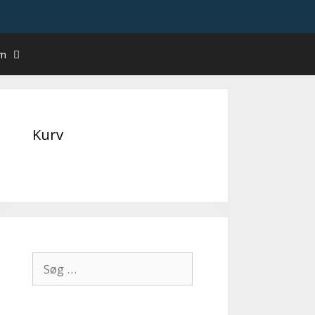
um
Kurv
Søg
efter: