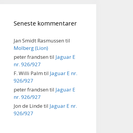
Seneste kommentarer
Jan Smidt Rasmussen
til
Molberg (Lion)
peter frandsen
til
Jaguar E
nr. 926/927
F. Willi Palm
til
Jaguar E nr.
926/927
peter frandsen
til
Jaguar E
nr. 926/927
Jon de Linde
til
Jaguar E nr.
926/927