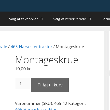
Salg af teknobiler
Salg af reservedele
For
nale
/
465 Harvester traktor
/ Montageskrue
Montageskrue
10,00
kr.
Montageskrue
Tilføj til kurv
antal
Varenummer (SKU):
465.42
Kategori:
465 Harvester traktor