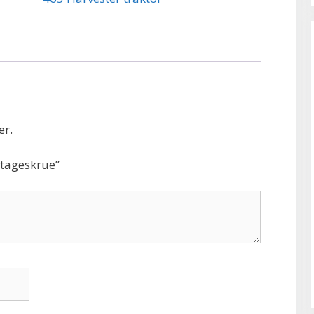
er.
ntageskrue”