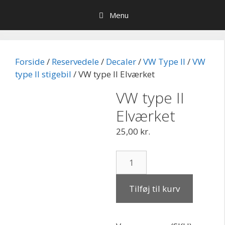
Hop
Menu
til
indhold
Forside
/
Reservedele
/
Decaler
/
VW Type II
/
VW
type II stigebil
/ VW type II Elværket
VW type II
Elværket
25,00
kr.
VW
type
II
Tilføj til kurv
Elværket
antal