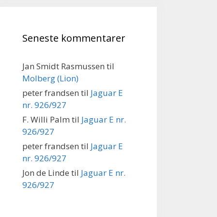
Seneste kommentarer
Jan Smidt Rasmussen
til
Molberg (Lion)
peter frandsen
til
Jaguar E
nr. 926/927
F. Willi Palm
til
Jaguar E nr.
926/927
peter frandsen
til
Jaguar E
nr. 926/927
Jon de Linde
til
Jaguar E nr.
926/927