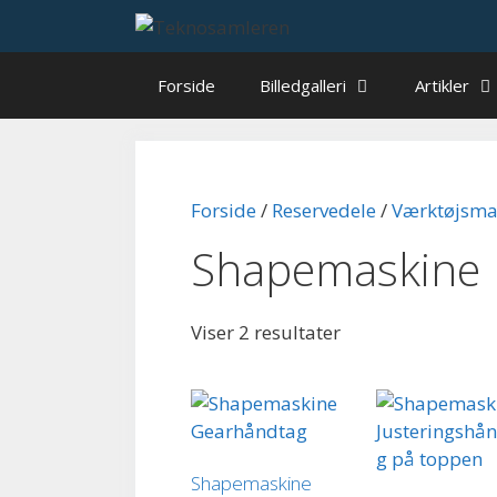
Hop
til
indhold
Forside
Billedgalleri
Artikler
Forside
/
Reservedele
/
Værktøjsma
Shapemaskine
Viser 2 resultater
Shapemaskine