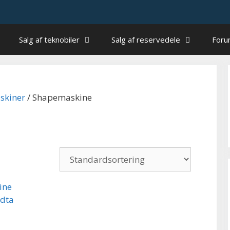
Salg af teknobiler
Salg af reservedele
For
skiner
/ Shapemaskine