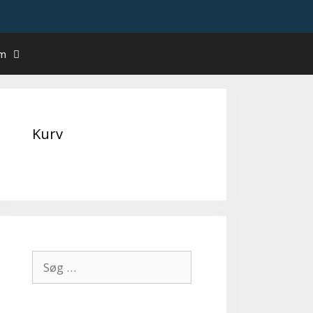
um
Kurv
Søg
efter: