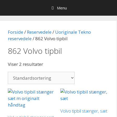
Hop
Menu
til
indhold
Forside
/
Reservedele
/
Uoriginale Tekno
reservedele
/ 862 Volvo tipbil
862 Volvo tipbil
Viser 2 resultater
Volvo tipbil stænger, sæt