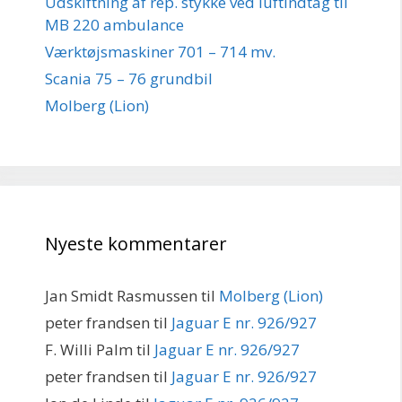
Udskiftning af rep. stykke ved luftindtag til
MB 220 ambulance
Værktøjsmaskiner 701 – 714 mv.
Scania 75 – 76 grundbil
Molberg (Lion)
Nyeste kommentarer
Jan Smidt Rasmussen
til
Molberg (Lion)
peter frandsen
til
Jaguar E nr. 926/927
F. Willi Palm
til
Jaguar E nr. 926/927
peter frandsen
til
Jaguar E nr. 926/927