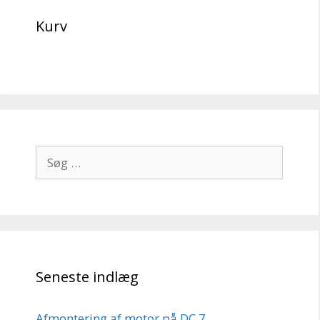
Kurv
Søg
efter:
Seneste indlæg
Afmontering af motor på DC 7