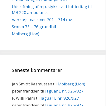
Udskiftning af rep. stykke ved luftindtag til
MB 220 ambulance
Værktøjsmaskiner 701 – 714 mv.
Scania 75 – 76 grundbil
Molberg (Lion)
Seneste kommentarer
Jan Smidt Rasmussen
til
Molberg (Lion)
peter frandsen
til
Jaguar E nr. 926/927
F. Willi Palm
til
Jaguar E nr. 926/927
peter frandsen
til
Jaguar E nr. 926/927