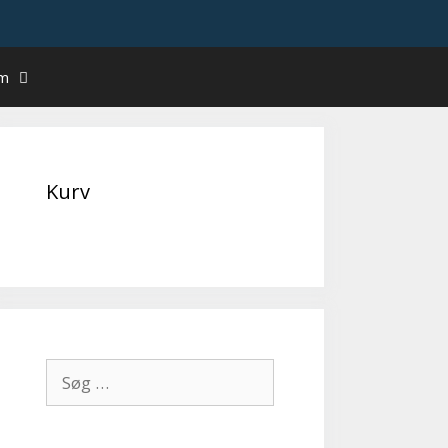
um
Kurv
Søg
efter: