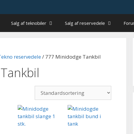
Salg af teknobiler
Salg af reservedele
For
Tekno reservedele
/ 777 Minidodge Tankbil
Tankbil