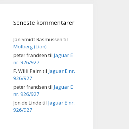
Seneste kommentarer
Jan Smidt Rasmussen
til
Molberg (Lion)
peter frandsen
til
Jaguar E
nr. 926/927
F. Willi Palm
til
Jaguar E nr.
926/927
peter frandsen
til
Jaguar E
nr. 926/927
Jon de Linde
til
Jaguar E nr.
926/927