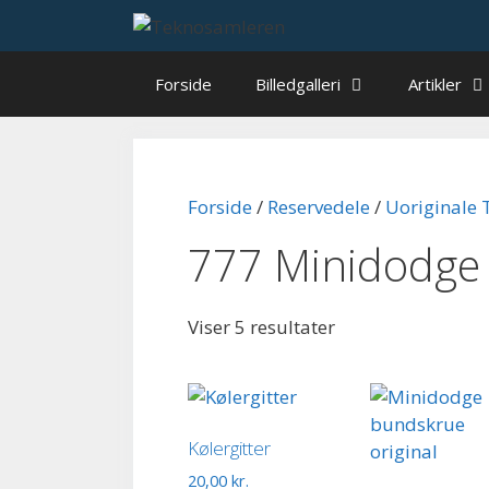
Hop
til
indhold
Forside
Billedgalleri
Artikler
Forside
/
Reservedele
/
Uoriginale 
777 Minidodge 
Viser 5 resultater
Kølergitter
20,00
kr.