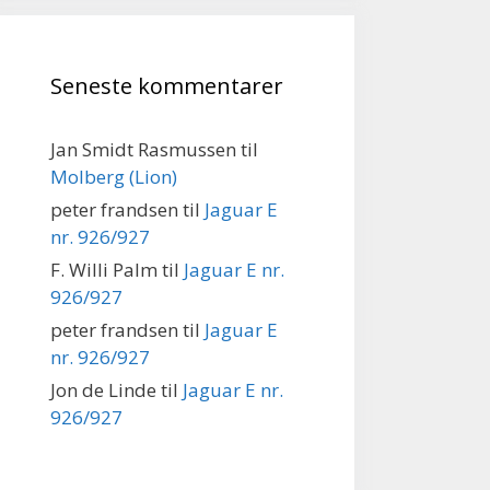
Seneste kommentarer
Jan Smidt Rasmussen
til
Molberg (Lion)
peter frandsen
til
Jaguar E
nr. 926/927
F. Willi Palm
til
Jaguar E nr.
926/927
peter frandsen
til
Jaguar E
nr. 926/927
Jon de Linde
til
Jaguar E nr.
926/927