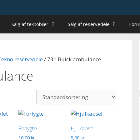
Salg af teknobiler
Salg af reservedele
For
Tekno reservedele
/ 731 Buick ambulance
ulance
Forlygte
Hjulkapsel
10,00
kr.
8,00
kr.