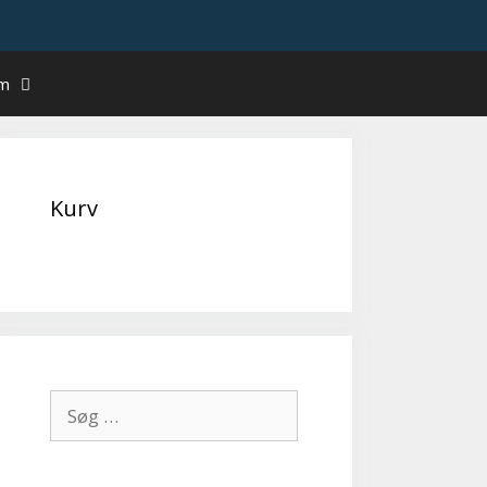
um
Kurv
Søg
efter: