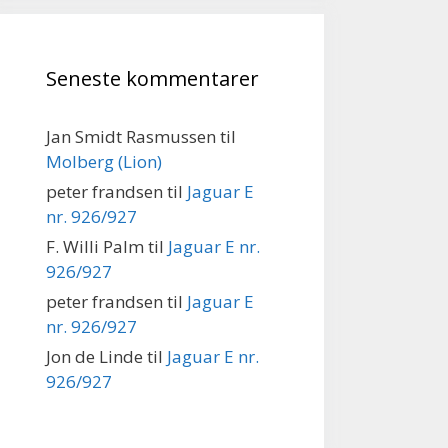
Seneste kommentarer
Jan Smidt Rasmussen
til
Molberg (Lion)
peter frandsen
til
Jaguar E
nr. 926/927
F. Willi Palm
til
Jaguar E nr.
926/927
peter frandsen
til
Jaguar E
nr. 926/927
Jon de Linde
til
Jaguar E nr.
926/927