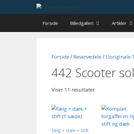
Hop
til
indhold
Forside
Billedgalleri
Artikler
Forside
/
Reservedele
/
Uoriginale 
442 Scooter so
Viser 11 resultater
fælg + dæk + stift