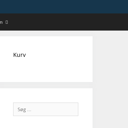
um
Kurv
Søg
efter: