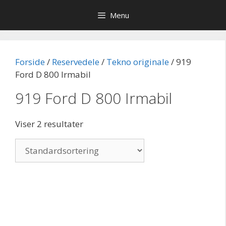
Hop
Menu
til
indhold
Forside
/
Reservedele
/
Tekno originale
/ 919
Ford D 800 Irmabil
919 Ford D 800 Irmabil
Viser 2 resultater