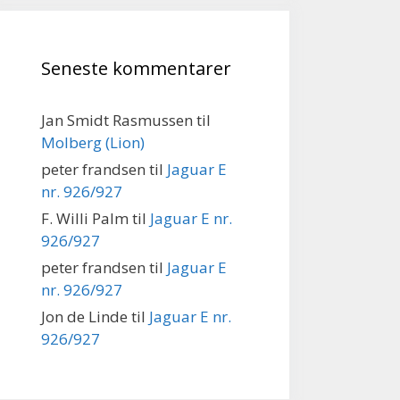
Seneste kommentarer
Jan Smidt Rasmussen
til
Molberg (Lion)
peter frandsen
til
Jaguar E
nr. 926/927
F. Willi Palm
til
Jaguar E nr.
926/927
peter frandsen
til
Jaguar E
nr. 926/927
Jon de Linde
til
Jaguar E nr.
926/927