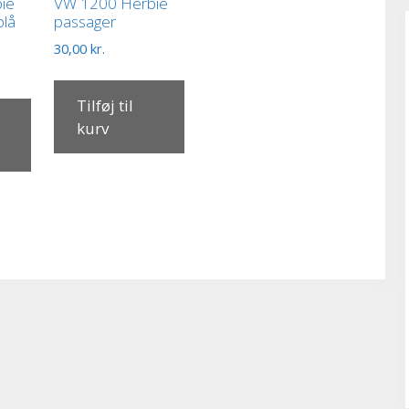
ie
VW 1200 Herbie
blå
passager
30,00
kr.
Tilføj til
kurv