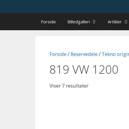
Hop
til
indhold
Forside
Billedgalleri
Artikler
Forside
/
Reservedele
/
Tekno origi
819 VW 1200
Viser 7 resultater