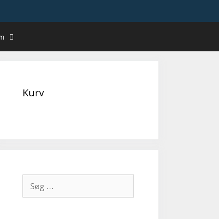
um
Kurv
Søg
efter: