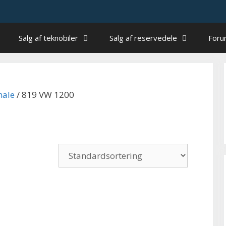
Salg af teknobiler
Salg af reservedele
For
nale
/ 819 VW 1200