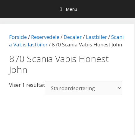
Hop
Menu
til
indhold
Forside
/
Reservedele
/
Decaler
/
Lastbiler
/
Scani
a Vabis lastbiler
/ 870 Scania Vabis Honest John
870 Scania Vabis Honest
John
Viser 1 resultat