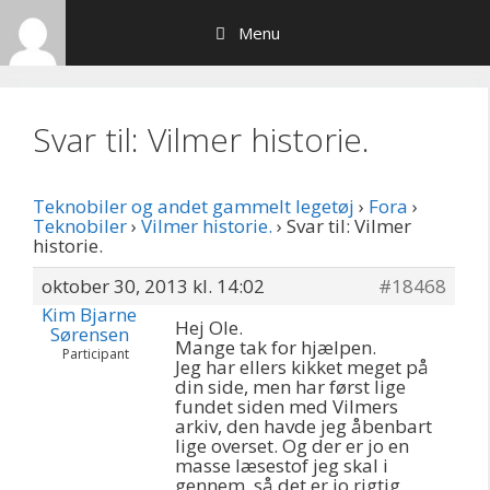
Hop
Menu
til
indhold
Svar til: Vilmer historie.
Teknobiler og andet gammelt legetøj
›
Fora
›
Teknobiler
›
Vilmer historie.
›
Svar til: Vilmer
historie.
oktober 30, 2013 kl. 14:02
#18468
Kim Bjarne
Hej Ole.
Sørensen
Mange tak for hjælpen.
Participant
Jeg har ellers kikket meget på
din side, men har først lige
fundet siden med Vilmers
arkiv, den havde jeg åbenbart
lige overset. Og der er jo en
masse læsestof jeg skal i
gennem, så det er jo rigtig