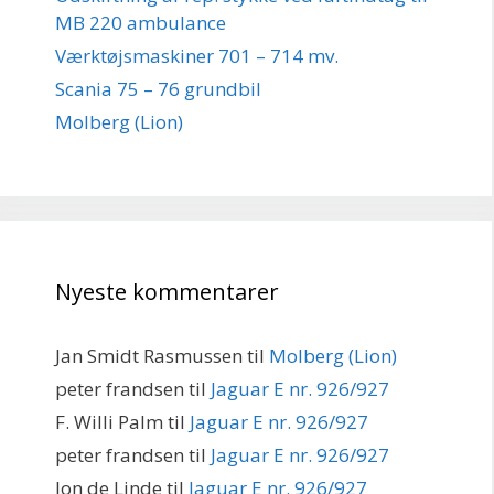
MB 220 ambulance
Værktøjsmaskiner 701 – 714 mv.
Scania 75 – 76 grundbil
Molberg (Lion)
Nyeste kommentarer
Jan Smidt Rasmussen
til
Molberg (Lion)
peter frandsen
til
Jaguar E nr. 926/927
F. Willi Palm
til
Jaguar E nr. 926/927
peter frandsen
til
Jaguar E nr. 926/927
Jon de Linde
til
Jaguar E nr. 926/927