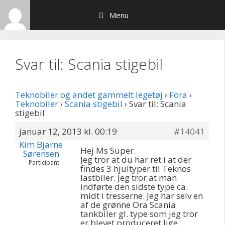
Hop
Menu
til
indhold
Svar til: Scania stigebil
Teknobiler og andet gammelt legetøj
›
Fora
›
Teknobiler
›
Scania stigebil
›
Svar til: Scania
stigebil
januar 12, 2013 kl. 00:19
#14041
Kim Bjarne
Hej Ms Super.
Sørensen
Jeg tror at du har ret i at der
Participant
findes 3 hjultyper til Teknos
lastbiler. Jeg tror at man
indførte den sidste type ca.
midt i tresserne. Jeg har selv en
af de grønne Ora Scania
tankbiler gl. type som jeg tror
er blevet produceret lige