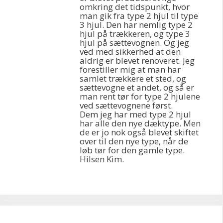
omkring det tidspunkt, hvor
man gik fra type 2 hjul til type
3 hjul. Den har nemlig type 2
hjul på trækkeren, og type 3
hjul på sættevognen. Og jeg
ved med sikkerhed at den
aldrig er blevet renoveret. Jeg
forestiller mig at man har
samlet trækkere et sted, og
sættevogne et andet, og så er
man rent tør for type 2 hjulene
ved sættevognene først.
Dem jeg har med type 2 hjul
har alle den nye dæktype. Men
de er jo nok også blevet skiftet
over til den nye type, når de
løb tør for den gamle type.
Hilsen Kim.