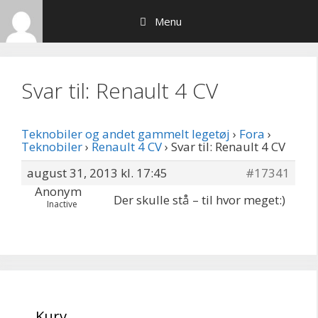
Hop
Menu
til
indhold
Svar til: Renault 4 CV
Teknobiler og andet gammelt legetøj
›
Fora
›
Teknobiler
›
Renault 4 CV
›
Svar til: Renault 4 CV
august 31, 2013 kl. 17:45
#17341
Anonym
Der skulle stå – til hvor meget:)
Inactive
Kurv