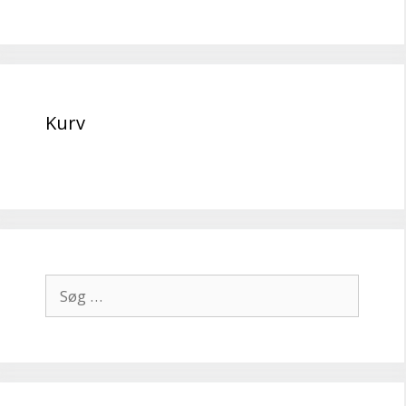
Kurv
Søg
efter: