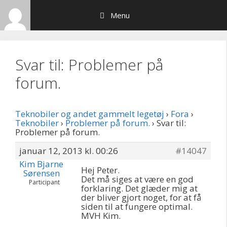
Hop
Menu
til
indhold
Svar til: Problemer på
forum.
Teknobiler og andet gammelt legetøj
›
Fora
›
Teknobiler
›
Problemer på forum.
›
Svar til:
Problemer på forum.
januar 12, 2013 kl. 00:26
#14047
Kim Bjarne
Hej Peter.
Sørensen
Det må siges at være en god
Participant
forklaring. Det glæder mig at
der bliver gjort noget, for at få
siden til at fungere optimal.
MVH Kim.