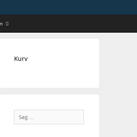
um
Kurv
Søg
efter: