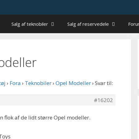
Salg af teknobiler
Salg af reservedele
For
odeller
tøj
›
Fora
›
Teknobiler
›
Opel Modeller
›
Svar til:
#16202
 flok af de lidt større Opel modeller.
 Toys