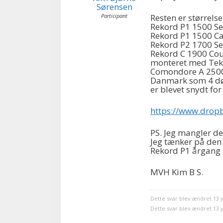
Sørensen
Participant
Resten er størrels
Rekord P1 1500 S
Rekord P1 1500 C
Rekord P2 1700 S
Rekord C 1900 Cou
monteret med Tekn
Comondore A 2500 
Danmark som 4 dø
er blevet snydt fo
https://www.drop
PS. Jeg mangler de
Jeg tænker på de
Rekord P1 årgang
MVH Kim B S.
Dette svar blev ændret 13 
Dette svar blev ændret 13 