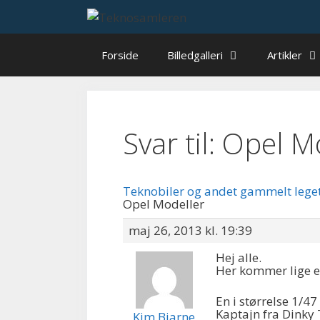
Hop
til
indhold
Forside
Billedgalleri
Artikler
Svar til: Opel M
Teknobiler og andet gammelt lege
Opel Modeller
maj 26, 2013 kl. 19:39
Hej alle.
Her kommer lige en
En i størrelse 1/47
Kaptajn fra Dinky
Kim Bjarne