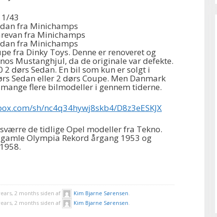
e 1/43
edan fra Minichamps
arevan fra Minichamps
edan fra Minichamps
pe fra Dinky Toys. Denne er renoveret og
os Mustanghjul, da de originale var defekte.
2 dørs Sedan. En bil som kun er solgt i
rs Sedan eller 2 dørs Coupe. Men Danmark
r mange flere bilmodeller i gennem tiderne.
box.com/sh/nc4q34hywj8skb4/D8z3eESKJX
sværre de tidlige Opel modeller fra Tekno.
n gamle Olympia Rekord årgang 1953 og
 1958.
years, 2 months siden af
Kim Bjarne Sørensen
.
years, 2 months siden af
Kim Bjarne Sørensen
.