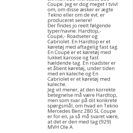
Coupe. Jeg er dog meget i tvivl
om, om disse æsker er ægte
Tekno eller om de evt. er
produceret senere!
Der findes jo reelt følgende
typer/navne: Hardtop,-
Coupé,- Roadseter og
Cabriolet. En Hardtop er et
køretøj med aftagelig fast tag.
En Coupé er et køretøj med
lukket karosse og fast
hældende tag. En roadster er
et åbent køretøj, under tiden
med en kaleche og En
Cabriolet er et køretøj med
kaleche.
Jeg vil mener, at den korrekte
betegnelse må være Hardtop,
men som svar på dit konkrete
spørgsmål, om hvad en Tekno
Mercedes Benz 280 SL Coupe
er for en, ja så må svaret være,
at det er den med tag (929)
MVH Ole A