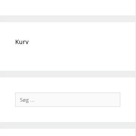
Kurv
Søg
efter: