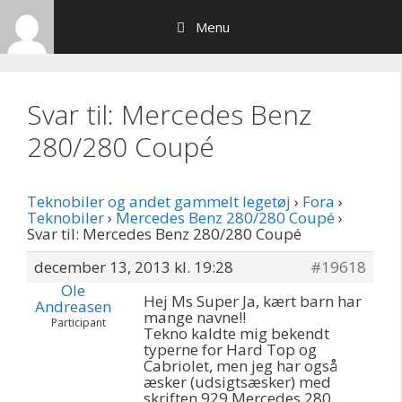
Hop
Menu
til
indhold
Svar til: Mercedes Benz
280/280 Coupé
Teknobiler og andet gammelt legetøj
›
Fora
›
Teknobiler
›
Mercedes Benz 280/280 Coupé
›
Svar til: Mercedes Benz 280/280 Coupé
december 13, 2013 kl. 19:28
#19618
Ole
Hej Ms Super Ja, kært barn har
Andreasen
mange navne!!
Participant
Tekno kaldte mig bekendt
typerne for Hard Top og
Cabriolet, men jeg har også
æsker (udsigtsæsker) med
skriften 929 Mercedes 280