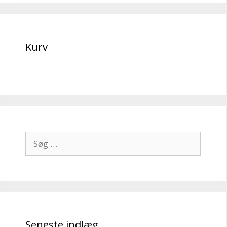
Kurv
Søg
efter:
Seneste indlæg