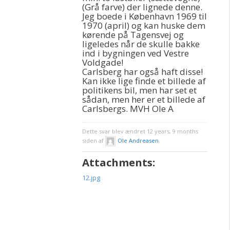
(Grå farve) der lignede denne.
Jeg boede i København 1969 til
1970 (april) og kan huske dem
kørende på Tagensvej og
ligeledes når de skulle bakke
ind i bygningen ved Vestre
Voldgade!
Carlsberg har også haft disse!
Kan ikke lige finde et billede af
politikens bil, men har set et
sådan, men her er et billede af
Carlsbergs. MVH Ole A
Dette svar blev ændret 12 years, 9 months
siden af
Ole Andreasen
.
Attachments:
12.jpg