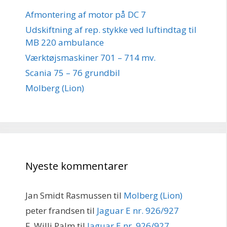
Afmontering af motor på DC 7
Udskiftning af rep. stykke ved luftindtag til
MB 220 ambulance
Værktøjsmaskiner 701 – 714 mv.
Scania 75 – 76 grundbil
Molberg (Lion)
Nyeste kommentarer
Jan Smidt Rasmussen
til
Molberg (Lion)
peter frandsen
til
Jaguar E nr. 926/927
F. Willi Palm
til
Jaguar E nr. 926/927