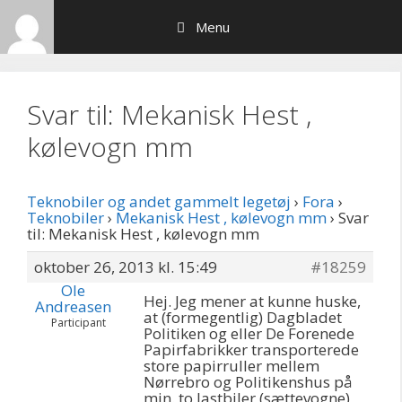
Hop
Menu
til
indhold
Svar til: Mekanisk Hest ,
kølevogn mm
Teknobiler og andet gammelt legetøj
›
Fora
›
Teknobiler
›
Mekanisk Hest , kølevogn mm
›
Svar
til: Mekanisk Hest , kølevogn mm
oktober 26, 2013 kl. 15:49
#18259
Ole
Hej. Jeg mener at kunne huske,
Andreasen
at (formegentlig) Dagbladet
Participant
Politiken og eller De Forenede
Papirfabrikker transporterede
store papirruller mellem
Nørrebro og Politikenshus på
min. to lastbiler (sættevogne)