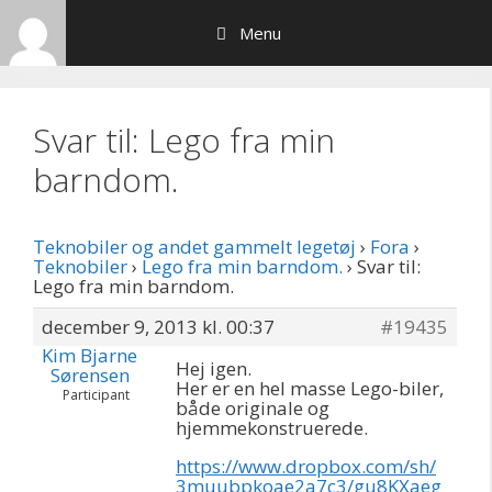
Hop
Menu
til
indhold
Svar til: Lego fra min
barndom.
Teknobiler og andet gammelt legetøj
›
Fora
›
Teknobiler
›
Lego fra min barndom.
›
Svar til:
Lego fra min barndom.
december 9, 2013 kl. 00:37
#19435
Kim Bjarne
Hej igen.
Sørensen
Her er en hel masse Lego-biler,
Participant
både originale og
hjemmekonstruerede.
https://www.dropbox.com/sh/
3muubpkoae2a7c3/gu8KXaeg