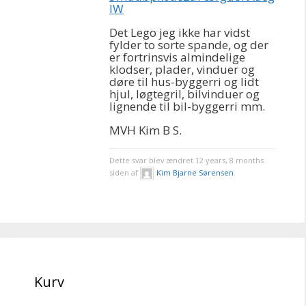
lW
Det Lego jeg ikke har vidst
fylder to sorte spande, og der
er fortrinsvis almindelige
klodser, plader, vinduer og
døre til hus-byggerri og lidt
hjul, løgtegril, bilvinduer og
lignende til bil-byggerri mm.
MVH Kim B S.
Dette svar blev ændret 12 years, 8 months
siden af
Kim Bjarne Sørensen
.
Kurv