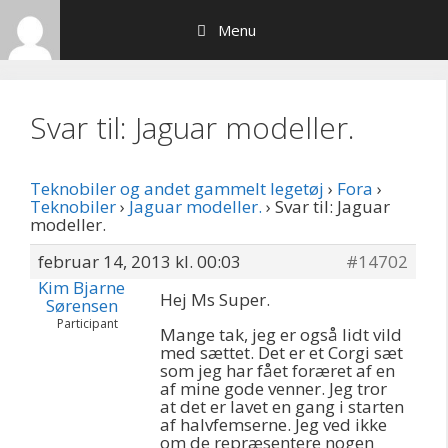
Hop
Menu
til
indhold
Svar til: Jaguar modeller.
Teknobiler og andet gammelt legetøj
›
Fora
›
Teknobiler
›
Jaguar modeller.
›
Svar til: Jaguar
modeller.
februar 14, 2013 kl. 00:03
#14702
Kim Bjarne
Hej Ms Super.
Sørensen
Participant
Mange tak, jeg er også lidt vild
med sættet. Det er et Corgi sæt
som jeg har fået foræret af en
af mine gode venner. Jeg tror
at det er lavet en gang i starten
af halvfemserne. Jeg ved ikke
om de repræsentere nogen