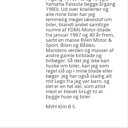
Yamaha Passola begge årgang
1980). Ud over knallerter og
alle mine biler har jeg
temmelig meget læsestof om
biler, blandt andet samtlige
numre af FDMs Motor-blade
fra januar 1967 og 40 år frem,
samt en masse Bilen Motor &
Sport, Bilen og Båden,
Mandens verden og masser af
andre gamle bilblade og
bilbøger. Så det jeg ikke kan
huske om biler, kan jeg som
regel slå op i mine blade eller
bøger. Jeg har også stadig alt
mit Lego fra jeg var barn, og
det er en hel del, som altid
mest er blevet brugt til at
bygge huse og biler.
MVH Kim B S.