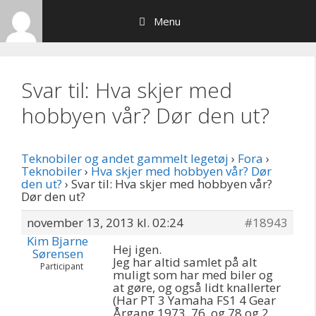
Hop
Menu
til
indhold
Svar til: Hva skjer med
hobbyen vår? Dør den ut?
Teknobiler og andet gammelt legetøj
›
Fora
›
Teknobiler
›
Hva skjer med hobbyen vår? Dør
den ut?
›
Svar til: Hva skjer med hobbyen vår?
Dør den ut?
november 13, 2013 kl. 02:24
#18943
Kim Bjarne
Hej igen.
Sørensen
Jeg har altid samlet på alt
Participant
muligt som har med biler og
at gøre, og også lidt knallerter
(Har PT 3 Yamaha FS1 4 Gear
Årgang 1973, 76, og 78 og 2