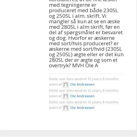
med tegningerne er
produceret med både 230SL
og 250SL i alm. skrift. Vi
mangler så kun at se en æske
med 280SL i alm skrift, før en
del af spørgsmålet er besvaret
og dog. Hvorfor er æskerne
med sort/hvis produceret? er
æskerne med sort/hvid (230SL
og 250SL) ægte eller er det kun
280SL der er ægte og som et
overtryk? MVH Ole A
Dette svar blev ændret 12 years, 8 months
siden af
Ole Andreasen
.
Dette svar blev ændret 12 years, 8 months
siden af
Ole Andreasen
.
Dette svar blev ændret 12 years, 8 months
siden af
Ole Andreasen
.