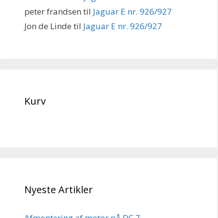
peter frandsen
til
Jaguar E nr. 926/927
Jon de Linde
til
Jaguar E nr. 926/927
Kurv
Nyeste Artikler
Afmontering af motor på DC 7