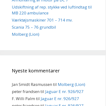
Udskiftning af rep. stykke ved luftindtag til
MB 220 ambulance
Værktøjsmaskiner 701 – 714 mv.
Scania 75 – 76 grundbil
Molberg (Lion)
Nyeste kommentarer
Jan Smidt Rasmussen
til
Molberg (Lion)
peter frandsen
til
Jaguar E nr. 926/927
F. Willi Palm
til
Jaguar E nr. 926/927
peter frandsen
til
Jaguar E nr. 926/927