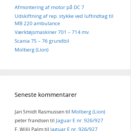
Afmontering af motor på DC 7
Udskiftning af rep. stykke ved luftindtag til
MB 220 ambulance
Værktøjsmaskiner 701 – 714 mv.
Scania 75 – 76 grundbil
Molberg (Lion)
Seneste kommentarer
Jan Smidt Rasmussen
til
Molberg (Lion)
peter frandsen
til
Jaguar E nr. 926/927
F. Willi Palm
til
Jaguar E nr. 926/927