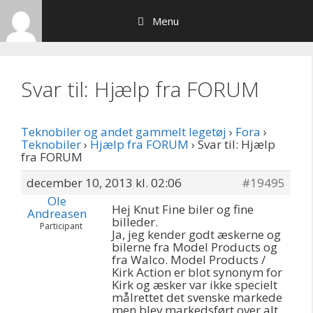
Hop
Menu
til
indhold
Svar til: Hjælp fra FORUM
Teknobiler og andet gammelt legetøj
›
Fora
›
Teknobiler
›
Hjælp fra FORUM
›
Svar til: Hjælp
fra FORUM
december 10, 2013 kl. 02:06
#19495
Ole
Hej Knut Fine biler og fine
Andreasen
billeder.
Participant
Ja, jeg kender godt æskerne og
bilerne fra Model Products og
fra Walco. Model Products /
Kirk Action er blot synonym for
Kirk og æsker var ikke specielt
målrettet det svenske markede
men blev markedsført over alt,