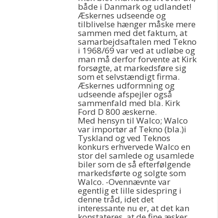
både i Danmark og udlandet!
Æskernes udseende og
tilblivelse hænger måske mere
sammen med det faktum, at
samarbejdsaftalen med Tekno
i 1968/69 var ved at udløbe og
man må derfor forvente at Kirk
forsøgte, at markedsføre sig
som et selvstændigt firma.
Æskernes udformning og
udseende afspejler også
sammenfald med bla. Kirk
Ford D 800 æskerne.
Med hensyn til Walco; Walco
var importør af Tekno (bla.)i
Tyskland og ved Teknos
konkurs erhvervede Walco en
stor del samlede og usamlede
biler som de så efterfølgende
markedsførte og solgte som
Walco. -Ovennævnte var
egentlig et lille sidespring i
denne tråd, idet det
interessante nu er, at det kan
konstateres, at de fine æsker