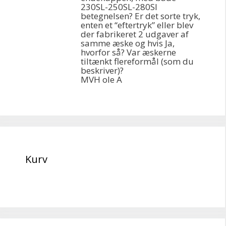
230SL-250SL-280Sl
betegnelsen? Er det sorte tryk,
enten et “eftertryk” eller blev
der fabrikeret 2 udgaver af
samme æske og hvis Ja,
hvorfor så? Var æskerne
tiltænkt flereformål (som du
beskriver)?
MVH ole A
Kurv