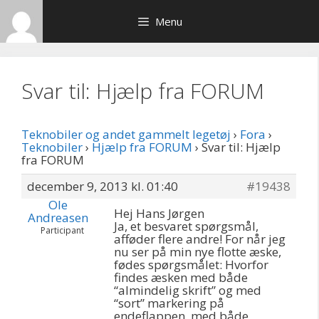
Hop
Menu
til
indhold
Svar til: Hjælp fra FORUM
Teknobiler og andet gammelt legetøj
›
Fora
›
Teknobiler
›
Hjælp fra FORUM
›
Svar til: Hjælp
fra FORUM
december 9, 2013 kl. 01:40
#19438
Ole
Hej Hans Jørgen
Andreasen
Ja, et besvaret spørgsmål,
Participant
afføder flere andre! For når jeg
nu ser på min nye flotte æske,
fødes spørgsmålet: Hvorfor
findes æsken med både
“almindelig skrift” og med
“sort” markering på
endeflappen, med både