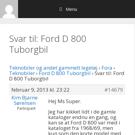
Hop
Menu
til
indhold
Svar til: Ford D 800
Tuborgbil
Teknobiler og andet gammelt legetøj
›
Fora
›
Teknobiler
›
Ford D 800 Tuborgbil
›
Svar til: Ford
D 800 Tuborgbil
februar 9, 2013 kl. 23:22
#14679
Kim Bjarne
Hej Ms Super.
Sørensen
Participant
Jeg har kikket lidt i de gamle
kataloger endnu en gang, og
kan se at Ford D 800 var med i
kataloget fra 1968/69, men
kun som den korte model med