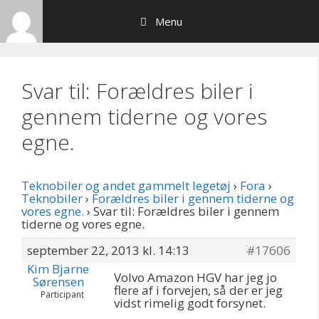
Hop
Menu
til
indhold
Svar til: Forældres biler i
gennem tiderne og vores
egne.
Teknobiler og andet gammelt legetøj
›
Fora
›
Teknobiler
›
Forældres biler i gennem tiderne og
vores egne.
›
Svar til: Forældres biler i gennem
tiderne og vores egne.
september 22, 2013 kl. 14:13
#17606
Kim Bjarne
Volvo Amazon HGV har jeg jo
Sørensen
flere af i forvejen, så der er jeg
Participant
vidst rimelig godt forsynet.