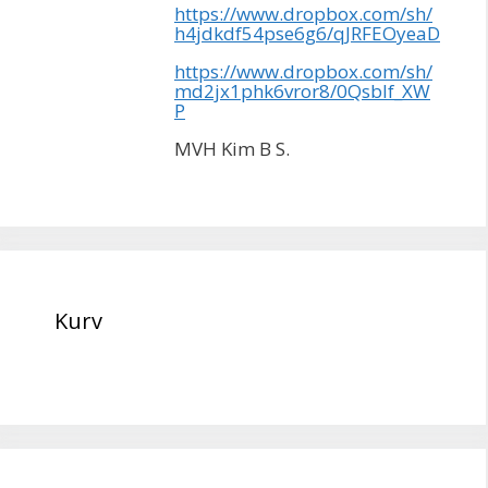
https://www.dropbox.com/sh/
h4jdkdf54pse6g6/qJRFEOyeaD
https://www.dropbox.com/sh/
md2jx1phk6vror8/0QsbIf_XW
P
MVH Kim B S.
Kurv