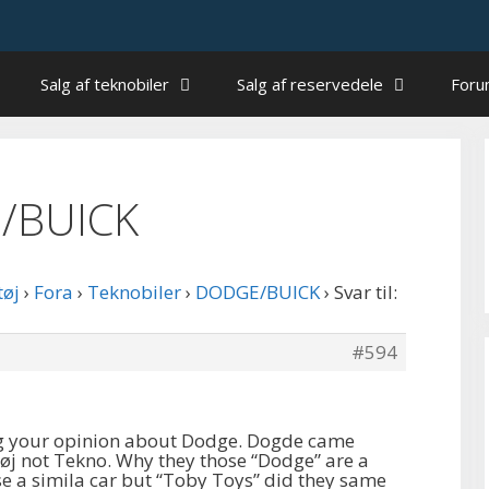
Salg af teknobiler
Salg af reservedele
For
E/BUICK
tøj
›
Fora
›
Teknobiler
›
DODGE/BUICK
›
Svar til:
#594
g your opinion about Dodge. Dogde came
øj not Tekno. Why they those “Dodge” are a
e a simila car but “Toby Toys” did they same