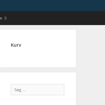
um
Kurv
Søg
efter: