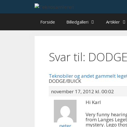
Hop
til
indhold
Forside
Billedgalleri
Artikler
Svar til: DODG
Teknobiler og andet gammelt lege
DODGE/BUICK
november 17, 2012 kl. 00:02
Hi Karl
Very funny hearin
from Langes Leget
mystery. Lego thos
peter