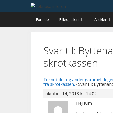
Hop
til
indhold
Forside
Billedgalleri
Artikler
Svar til: Bytte
skrotkassen.
Teknobiler og andet gammelt lege
fra skrotkassen.
›
Svar til: Bytteha
oktober 14, 2013 kl. 14:02
Hej Kim