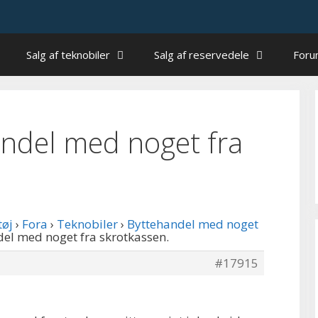
Salg af teknobiler
Salg af reservedele
For
handel med noget fra
tøj
›
Fora
›
Teknobiler
›
Byttehandel med noget
ndel med noget fra skrotkassen.
#17915