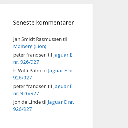
Seneste kommentarer
Jan Smidt Rasmussen
til
Molberg (Lion)
peter frandsen
til
Jaguar E
nr. 926/927
F. Willi Palm
til
Jaguar E nr.
926/927
peter frandsen
til
Jaguar E
nr. 926/927
Jon de Linde
til
Jaguar E nr.
926/927