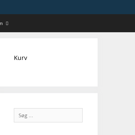
um
Kurv
Søg
efter: