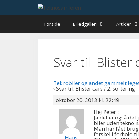
Hop
til
indhold
Forside
Billedgalleri
Artikler
Svar til: Blister
Teknobiler og andet gammelt lege
›
Svar til: Blister cars / 2. sortering
oktober 20, 2013 kl. 22:49
Hej Peter :
Ja det er også det 
biler uden tekno na
Man har fået brugt
forskel i forhold t
Hans