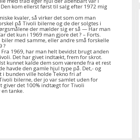
ble med tråd eger hjul der åbenbart var i
. Den kom ellerst først til salg efter 1972 mig
miske kvaler, så virker det som om man
orskel på Tivoli bilerne og de der solgtes i
pørgsmålene der mælder sig er så — Har man
 Var det kun i 1969 man gjore det ? – Forts.
 biler med samme, eller andre små forskelle
9 ?
 Fra 1969, har man helt bevidst brugt anden
ivoli. Det har givet indtækt, frem for skrot.
dst kunnet kalde dem som værende fra et rest
 de havde den gamle hjul type på. Det,- og
i bunden ville holde Tekno fri af
ivoli bilerne, der jo var samlet uden for
 giver det 100% indtægt for Tivoli
 en tanke.