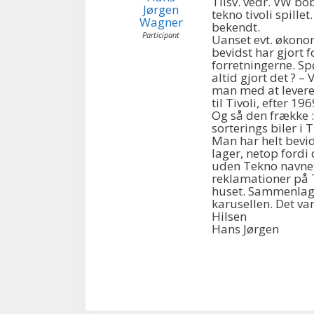
Tilsv. vedr. VW bo
Jørgen
tekno tivoli spillet
Wagner
bekendt.
Participant
Uanset evt. økono
bevidst har gjort f
forretningerne. S
altid gjort det ? –
man med at levere
til Tivoli, efter 196
Og så den frække :
sorterings biler i T
Man har helt bevi
lager, netop fordi
uden Tekno navnet 
reklamationer på T
huset. Sammenlagt
karusellen. Det var
Hilsen
Hans Jørgen