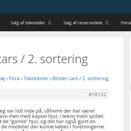
Salg af teknobiler
Salg af reservedele
For
 cars / 2. sortering
tøj
›
Fora
›
Teknobiler
›
Blister cars / 2. sortering
#18132
jeg var lidt inde på, såfremt der har været
vn men med kapsel hjul, i tekno tivoli spillet.
 de “gamle” hjul, og det har også gjort en
il de modeller der kunne købes i foretningerne.