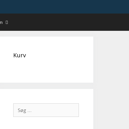
um
Kurv
Søg
efter: