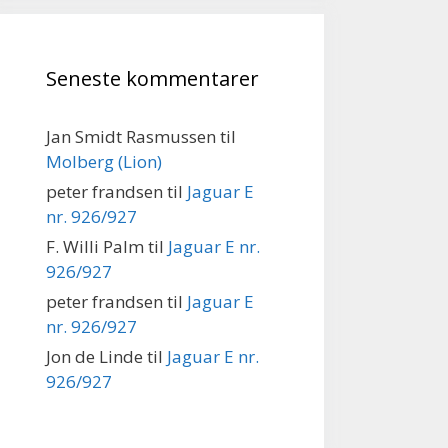
Seneste kommentarer
Jan Smidt Rasmussen
til
Molberg (Lion)
peter frandsen
til
Jaguar E
nr. 926/927
F. Willi Palm
til
Jaguar E nr.
926/927
peter frandsen
til
Jaguar E
nr. 926/927
Jon de Linde
til
Jaguar E nr.
926/927