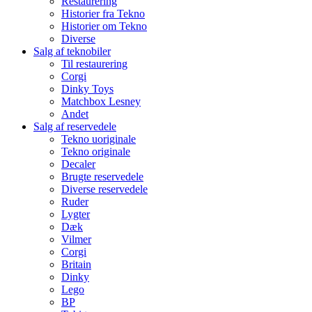
Restaurering
Historier fra Tekno
Historier om Tekno
Diverse
Salg af teknobiler
Til restaurering
Corgi
Dinky Toys
Matchbox Lesney
Andet
Salg af reservedele
Tekno uoriginale
Tekno originale
Decaler
Brugte reservedele
Diverse reservedele
Ruder
Lygter
Dæk
Vilmer
Corgi
Britain
Dinky
Lego
BP