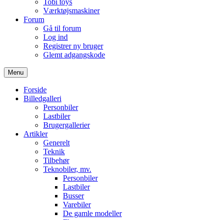
Tobi toys
Værktøjsmaskiner
Forum
Gå til forum
Log ind
Registrer ny bruger
Glemt adgangskode
Menu
Forside
Billedgalleri
Personbiler
Lastbiler
Brugergallerier
Artikler
Generelt
Teknik
Tilbehør
Teknobiler, mv.
Personbiler
Lastbiler
Busser
Varebiler
De gamle modeller