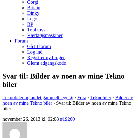
Corgi
Britain
Dinky
Lego
BP
Tobi toys
Værktøjsmaskiner
Forum
Gå til forum
Log ind
Registrer ny bruger
Glemt adgangskode
Svar til: Bilder av noen av mine Tekno
biler
Teknobiler og andet gammelt legetøj
›
Fora
›
Teknobiler
›
Bilder av
noen av mine Tekno biler
›
Svar til: Bilder av noen av mine Tekno
biler
november 26, 2013 kl. 02:08
#19260