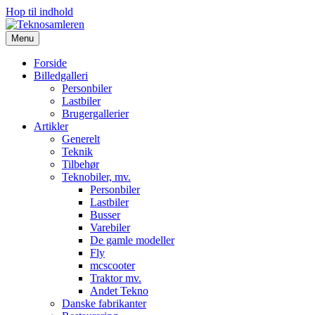
Hop til indhold
Menu
Forside
Billedgalleri
Personbiler
Lastbiler
Brugergallerier
Artikler
Generelt
Teknik
Tilbehør
Teknobiler, mv.
Personbiler
Lastbiler
Busser
Varebiler
De gamle modeller
Fly
mcscooter
Traktor mv.
Andet Tekno
Danske fabrikanter