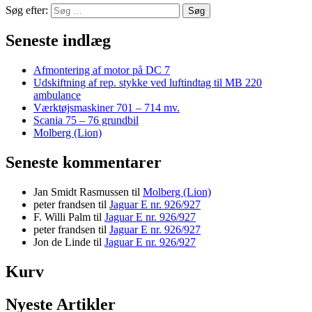
Søg efter:
Seneste indlæg
Afmontering af motor på DC 7
Udskiftning af rep. stykke ved luftindtag til MB 220
ambulance
Værktøjsmaskiner 701 – 714 mv.
Scania 75 – 76 grundbil
Molberg (Lion)
Seneste kommentarer
Jan Smidt Rasmussen
til
Molberg (Lion)
peter frandsen
til
Jaguar E nr. 926/927
F. Willi Palm
til
Jaguar E nr. 926/927
peter frandsen
til
Jaguar E nr. 926/927
Jon de Linde
til
Jaguar E nr. 926/927
Kurv
Nyeste Artikler