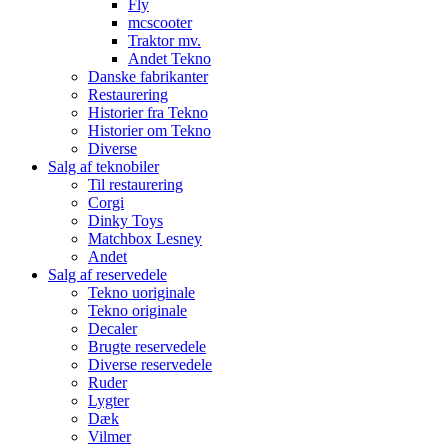
Fly
mcscooter
Traktor mv.
Andet Tekno
Danske fabrikanter
Restaurering
Historier fra Tekno
Historier om Tekno
Diverse
Salg af teknobiler
Til restaurering
Corgi
Dinky Toys
Matchbox Lesney
Andet
Salg af reservedele
Tekno uoriginale
Tekno originale
Decaler
Brugte reservedele
Diverse reservedele
Ruder
Lygter
Dæk
Vilmer