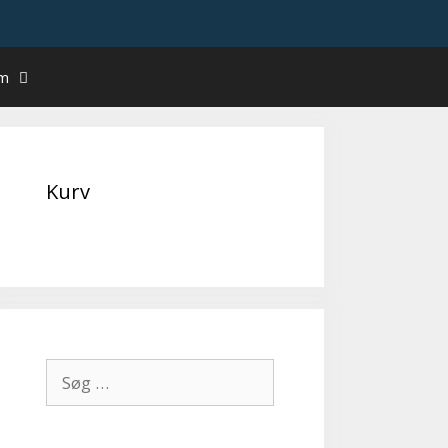
um
Kurv
Søg
efter: