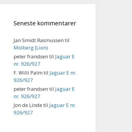
Seneste kommentarer
Jan Smidt Rasmussen
til
Molberg (Lion)
peter frandsen
til
Jaguar E
nr. 926/927
F. Willi Palm
til
Jaguar E nr.
926/927
peter frandsen
til
Jaguar E
nr. 926/927
Jon de Linde
til
Jaguar E nr.
926/927