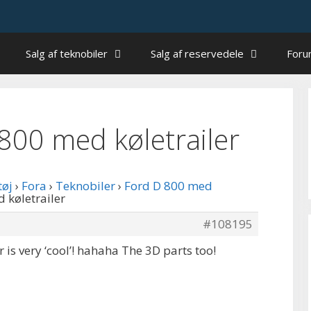
Salg af teknobiler
Salg af reservedele
For
 800 med køletrailer
tøj
›
Fora
›
Teknobiler
›
Ford D 800 med
d køletrailer
#108195
 is very ‘cool’! hahaha The 3D parts too!