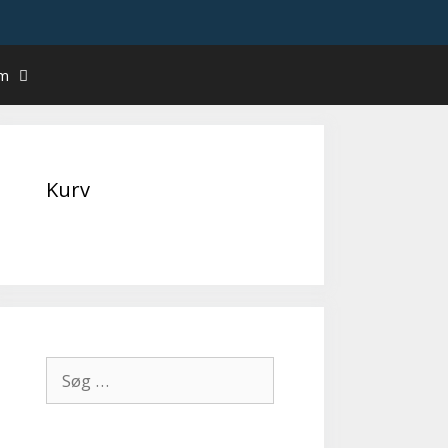
um
Kurv
Søg
efter: