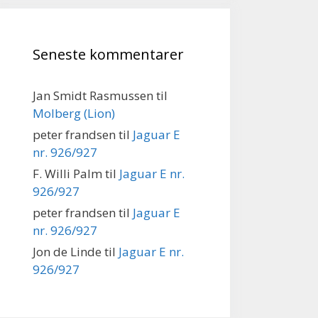
Seneste kommentarer
Jan Smidt Rasmussen
til
Molberg (Lion)
peter frandsen
til
Jaguar E
nr. 926/927
F. Willi Palm
til
Jaguar E nr.
926/927
peter frandsen
til
Jaguar E
nr. 926/927
Jon de Linde
til
Jaguar E nr.
926/927