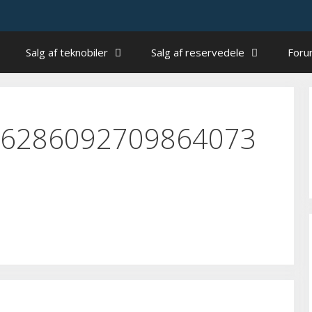
Salg af teknobiler
Salg af reservedele
For
6286092709864073