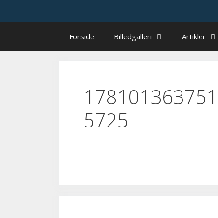
Hop
til
indhold
Forside
Billedgalleri
Artikler
178101363751
5725