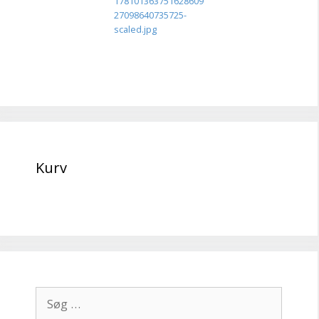
178101363751628609
27098640735725-
scaled.jpg
Kurv
Søg
efter: