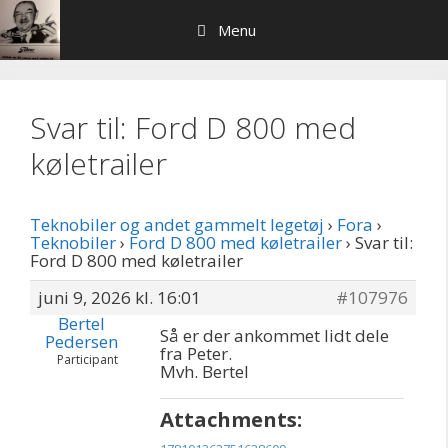
Hop
Menu
til
indhold
Svar til: Ford D 800 med
køletrailer
Teknobiler og andet gammelt legetøj
›
Fora
›
Teknobiler
›
Ford D 800 med køletrailer
›
Svar til:
Ford D 800 med køletrailer
juni 9, 2026 kl. 16:01
#107976
Bertel
Så er der ankommet lidt dele
Pedersen
fra Peter.
Participant
Mvh. Bertel
Attachments: