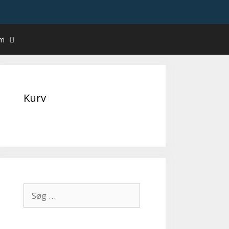
um
Kurv
Søg
efter: