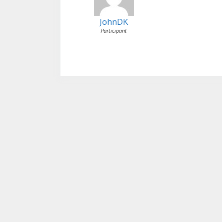
JohnDK
Participant