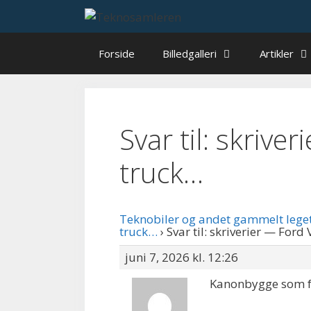
Hop
til
indhold
Forside
Billedgalleri
Artikler
Svar til: skrive
truck…
Teknobiler og andet gammelt lege
truck…
›
Svar til: skriverier — Ford
juni 7, 2026 kl. 12:26
Kanonbygge som fr