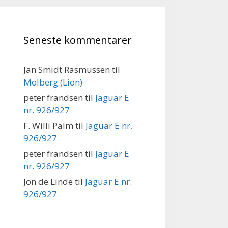
Seneste kommentarer
Jan Smidt Rasmussen
til
Molberg (Lion)
peter frandsen
til
Jaguar E
nr. 926/927
F. Willi Palm
til
Jaguar E nr.
926/927
peter frandsen
til
Jaguar E
nr. 926/927
Jon de Linde
til
Jaguar E nr.
926/927