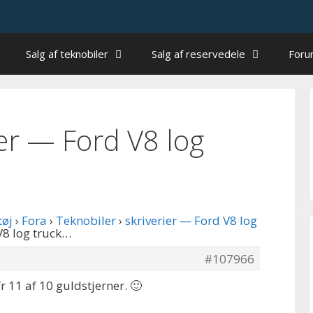
Salg af teknobiler
Salg af reservedele
For
rier — Ford V8 log
tøj
›
Fora
›
Teknobiler
›
skriverier — Ford V8 log
 V8 log truck…
#107966
 11 af 10 guldstjerner. 🙂