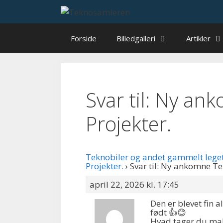
Hop
til
indhold
Forside
Billedgalleri
Artikler
Svar til: Ny a
Projekter.
Teknobiler og andet gammelt lege
Projekter.
›
Svar til: Ny ankomne Te
april 22, 2026 kl. 17:45
Den er blevet fin a
født 👍😊
Hvad tager du mal