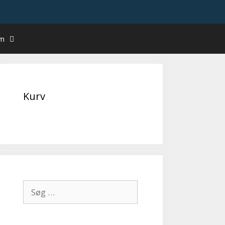
um
Kurv
Søg
efter: