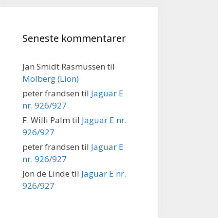
Seneste kommentarer
Jan Smidt Rasmussen
til
Molberg (Lion)
peter frandsen
til
Jaguar E
nr. 926/927
F. Willi Palm
til
Jaguar E nr.
926/927
peter frandsen
til
Jaguar E
nr. 926/927
Jon de Linde
til
Jaguar E nr.
926/927