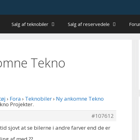
Salg af teknobiler
Salg af reservedele
For
nkomne Tekno
tøj
›
Fora
›
Teknobiler
›
Ny ankomne Tekno
kno Projekter.
#107612
ltid sjovt at se bilerne i andre farver end de er
ing af med ??